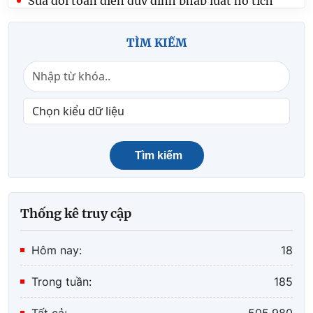
Sửa đổi toàn diện quy định pháp luật hộ tịch
Cơ cấu tổ chức
TÌM KIẾM
Tìm kiếm
Thống kê truy cập
Hôm nay:
18
Trong tuần:
185
Tất cả:
505.980