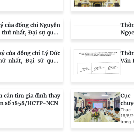
ký của đồng chí Trần
Thông
sự, Tổng Lãnh sự quán
thay
ỏn Kèn
215
ý của đồng chí Nguyễn
Thôn
 thứ nhất, Đại sự quán
Ngọc
ệt Nam tại Hàn Quốc
CHX
bang