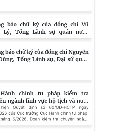
lãnh sự Việt Nam tại Mumbai,
Ấn Độ
 báo về việc đăng tin tìm gia đình
 thế cho trẻ em theo Thông báo
4/TB-HCTP
g báo chữ ký của đồng chí Vũ
 Lý, Tổng Lãnh sự quán nước
HCN Việt Nam tại Luông-pha-
, Lào