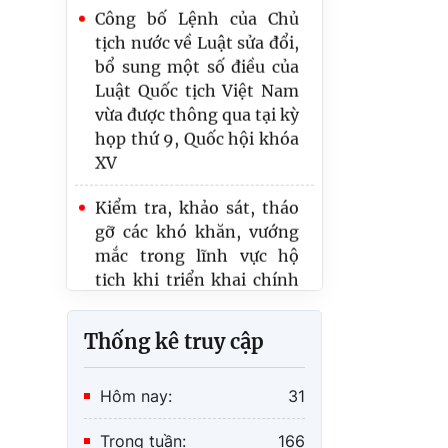
bổ sung một số điều của
Sửa đổi toàn diện quy
Luật Quốc tịch Việt Nam
định pháp luật hộ tịch
vừa được thông qua tại kỳ
họp thứ 9, Quốc hội khóa
Cơ cấu tổ chức
XV
Kiểm tra, khảo sát, tháo
gỡ các khó khăn, vướng
mắc trong lĩnh vực hộ
tịch khi triển khai chính
quyền địa phương 02 cấp
và thực hiện Đề án 06 của
Chính phủ
Thống kê truy cập
Hội nghị tập huấn các
Văn phòng con nuôi nước
Hôm nay:
31
ngoài tại Việt Nam, năm
2024
Trong tuần:
166