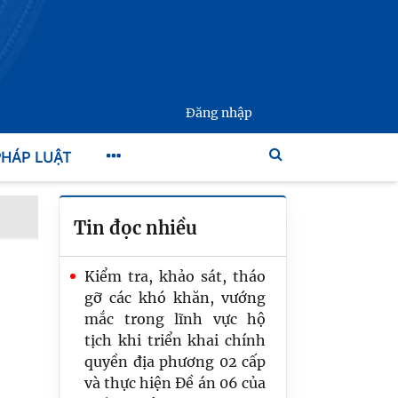
Đăng nhập
PHÁP LUẬT
Tin đọc nhiều
Kiểm tra, khảo sát, tháo
gỡ các khó khăn, vướng
mắc trong lĩnh vực hộ
tịch khi triển khai chính
Hội nghị triển khai Quyết
quyền địa phương 02 cấp
định số 2696/QĐ-TTG
và thực hiện Đề án 06 của
của Thủ tướng Chính phủ