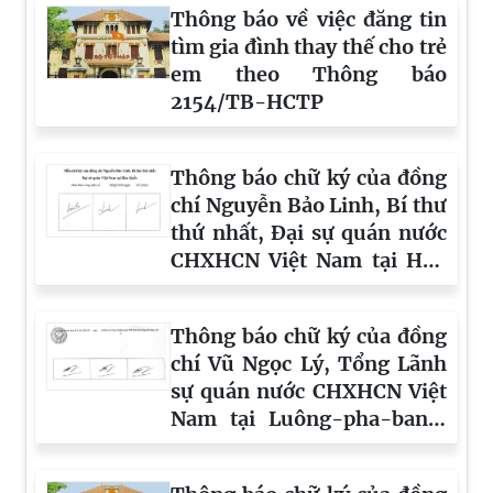
Tổng kết Chương trình hành động quốc gia của
Việt Nam về đăng ký và thống kê hộ tịch giai đoạn
2017-2024 – những nội dung cần tập trung đánh
giá
Bộ Tư pháp tổ chức thẩm định dự thảo Thông tư
sửa đổi, bổ sung một số điều của Thông tư số
02/2020/TT-BTP ngày 08/4/2020 của Bộ trưởng
Bộ Tư pháp và Thông tư số 04/2020/TT-BTP ngày
28/5/2020 của Bộ trưởng Bộ Tư pháp