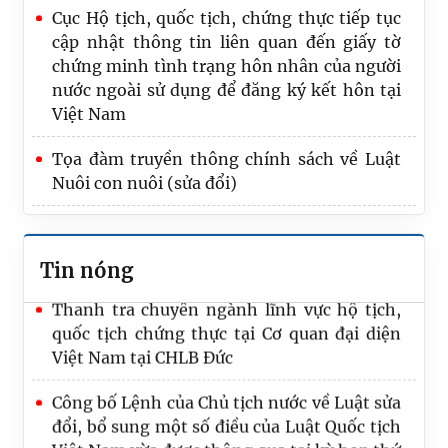
Cục Hộ tịch, quốc tịch, chứng thực tiếp tục
cập nhật thông tin liên quan đến giấy tờ
chứng minh tình trạng hôn nhân của người
Hội nghị triển khai Quyết định số
nước ngoài sử dụng để đăng ký kết hôn tại
2696/QĐ-TTG của Thủ tướng Chính phủ và
Việt Nam
truyền thông về Bộ công cụ ngăn ngừa và
xử lý các hành vi không tuân thủ pháp luật
Tọa đàm truyền thông chính sách về Luật
trong lĩnh vực nuôi con nuôi quốc tế
Nuôi con nuôi (sửa đổi)
Tiếp Đoàn cha mẹ nuôi và con nuôi Thuỵ
Sửa đổi toàn diện quy định pháp luật hộ
Điển về thăm quê hương Việt Nam
tịch
Tin nóng
Thanh tra chuyên ngành lĩnh vực hộ tịch,
Cơ cấu tổ chức
quốc tịch chứng thực tại Cơ quan đại diện
Việt Nam tại CHLB Đức
Công bố Lệnh của Chủ tịch nước về Luật sửa
đổi, bổ sung một số điều của Luật Quốc tịch
Việt Nam vừa được thông qua tại kỳ họp thứ
9, Quốc hội khóa XV