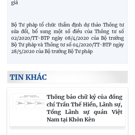
thống kê hộ tịch
Hội nghị huấn nâng cao năng lực cho công chức
làm công tác hộ tịch trong việc giải quyết yêu cầu
đăng ký hộ tịch cho nhóm dân cư yếu thế
Cục Hộ tịch, quốc tịch, chứng thực tổ chức tập
huấn nghiệp vụ triển khai Quy trình giải quyết thủ
tục hành chính ĐKKH – XNTTHN và 02 nhóm
TTHC liên thông liên quan đến ĐKKS, ĐKKT