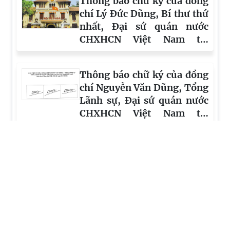
TIN KHÁC
Thông báo chữ ký của đồng
chí Trần Thế Hiển, Lãnh sự,
Tổng Lãnh sự quán Việt
Nam tại Khỏn Kèn
Thông báo về việc đăng tin
tìm gia đình thay thế cho trẻ
em theo Thông báo
2154/TB-HCTP
Thông báo chữ ký của đồng
chí Nguyễn Bảo Linh, Bí thư
thứ nhất, Đại sự quán nước
CHXHCN Việt Nam tại Hàn