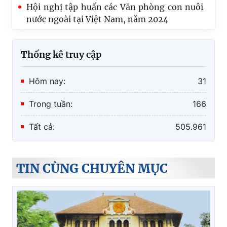
nước ngoài tại Việt Nam, năm 2024
Tọa đàm truyền thông chính sách về Luật
Nuôi con nuôi (sửa đổi)
Thống kê truy cập
Hôm nay:
31
Trong tuần:
166
Tất cả:
505.961
TIN CÙNG CHUYÊN MỤC