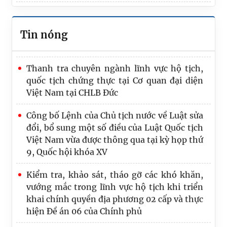
Sửa đổi toàn diện quy định pháp luật hộ
Tiếp Đoàn cha mẹ nuôi và con nuôi Thuỵ
tịch
Điển về thăm quê hương Việt Nam
Tin nóng
Cơ cấu tổ chức
Thanh tra chuyên ngành lĩnh vực hộ tịch,
quốc tịch chứng thực tại Cơ quan đại diện
Việt Nam tại CHLB Đức
Công bố Lệnh của Chủ tịch nước về Luật sửa
đổi, bổ sung một số điều của Luật Quốc tịch
Việt Nam vừa được thông qua tại kỳ họp thứ
9, Quốc hội khóa XV
Kiểm tra, khảo sát, tháo gỡ các khó khăn,
vướng mắc trong lĩnh vực hộ tịch khi triển
khai chính quyền địa phương 02 cấp và thực
hiện Đề án 06 của Chính phủ
Hội nghị tập huấn các Văn phòng con nuôi