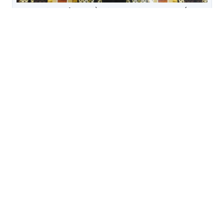
Danh sách trẻ em cần tìm gia đình thay thế theo
Công văn số 1163/HCTP-NCN
TIN KHÁC
Thông báo chữ ký của đồng
chí Trần Thế Hiển, Lãnh sự,
Tổng Lãnh sự quán Việt
Nam tại Khỏn Kèn
Thông báo chữ ký của đồng
chí Nguyễn Bảo Linh, Bí thư
thứ nhất, Đại sự quán nước
CHXHCN Việt Nam tại Hàn
Quốc