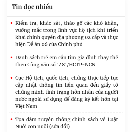
Tin đọc nhiều
Kiểm tra, khảo sát, tháo gỡ các khó khăn,
vướng mắc trong lĩnh vực hộ tịch khi triển
khai chính quyền địa phương 02 cấp và thực
hiện Đề án 06 của Chính phủ
Danh sách trẻ em cần tìm gia đình thay thế
theo Công văn số 1481/HCTP-NCN
Cục Hộ tịch, quốc tịch, chứng thực tiếp tục
cập nhật thông tin liên quan đến giấy tờ
chứng minh tình trạng hôn nhân của người
nước ngoài sử dụng để đăng ký kết hôn tại
Hội nghị triển khai Quyết định số
Việt Nam
2696/QĐ-TTG của Thủ tướng Chính phủ và
truyền thông về Bộ công cụ ngăn ngừa và
Tọa đàm truyền thông chính sách về Luật
xử lý các hành vi không tuân thủ pháp luật
Nuôi con nuôi (sửa đổi)
trong lĩnh vực nuôi con nuôi quốc tế