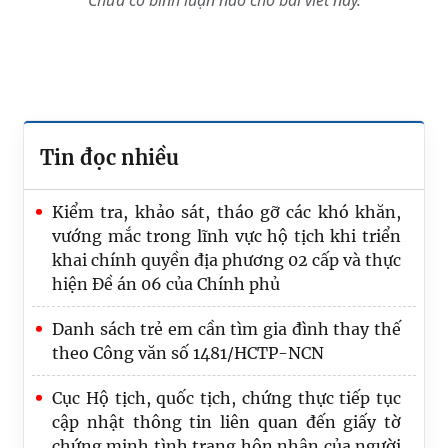
Tin đọc nhiều
Kiểm tra, khảo sát, tháo gỡ các khó khăn,
vướng mắc trong lĩnh vực hộ tịch khi triển
khai chính quyền địa phương 02 cấp và thực
hiện Đề án 06 của Chính phủ
Danh sách trẻ em cần tìm gia đình thay thế
theo Công văn số 1481/HCTP-NCN
Cục Hộ tịch, quốc tịch, chứng thực tiếp tục
cập nhật thông tin liên quan đến giấy tờ
Hội nghị triển khai Quyết định số
chứng minh tình trạng hôn nhân của người