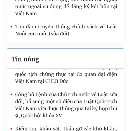
2696/QĐ-TTG của Thủ tướng Chính phủ và
nước ngoài sử dụng để đăng ký kết hôn tại
truyền thông về Bộ công cụ ngăn ngừa và
Việt Nam
xử lý các hành vi không tuân thủ pháp luật
trong lĩnh vực nuôi con nuôi quốc tế
Tọa đàm truyền thông chính sách về Luật
Nuôi con nuôi (sửa đổi)
Tiếp Đoàn cha mẹ nuôi và con nuôi Thuỵ
Điển về thăm quê hương Việt Nam
Sửa đổi toàn diện quy định pháp luật hộ
tịch
Thanh tra chuyên ngành lĩnh vực hộ tịch,
Tin nóng
quốc tịch chứng thực tại Cơ quan đại diện
Cơ cấu tổ chức
Việt Nam tại CHLB Đức
Công bố Lệnh của Chủ tịch nước về Luật sửa
đổi, bổ sung một số điều của Luật Quốc tịch
Việt Nam vừa được thông qua tại kỳ họp thứ
9, Quốc hội khóa XV
Kiểm tra, khảo sát, tháo gỡ các khó khăn,
vướng mắc trong lĩnh vực hộ tịch khi triển
khai chính quyền địa phương 02 cấp và thực