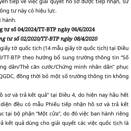
ển tiếp về việc giải quyết hồ sơ được tiếp nhận, sử
ông tư này có hiệu lực.
i hành.
g tư số 04/2024/TT-BTP ngày 06/6/2024
ông tư số 02/2020/TT-BTP ngày 08/4/2020
giấy tờ quốc tịch (14 mẫu giấy tờ quốc tịch) tại Điều
0/TT-BTP theo hướng bổ sung trường thông tin “Số
ông dân/Thẻ căn cước/Chứng minh nhân dân” phục
LQGDC, đồng thời bỏ một số trường thông tin không
 sơ và trả kết quả” tại Điều 4, do hiện nay hầu hết
diện đều có mẫu Phiếu tiếp nhận hồ sơ và trả kết
ục tại bộ phận “Một cửa”, do đó việc ban hành riêng
ả kết quả dùng cho giải quyết các việc quốc tịch là