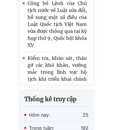
bổ sung một số điều của
Sửa đổi toàn diện quy
Luật Quốc tịch Việt Nam
định pháp luật hộ tịch
vừa được thông qua tại kỳ
họp thứ 9, Quốc hội khóa
Cơ cấu tổ chức
XV
Kiểm tra, khảo sát, tháo
gỡ các khó khăn, vướng
mắc trong lĩnh vực hộ
tịch khi triển khai chính
quyền địa phương 02 cấp
và thực hiện Đề án 06 của
Chính phủ
Thống kê truy cập
Hội nghị tập huấn các
Văn phòng con nuôi nước
ngoài tại Việt Nam, năm
Hôm nay:
25
2024
Trong tuần:
192