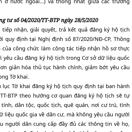
m ở nước ngoài…) và thống nhất giữa các trường
ng tư số 04/2020/TT-BTP ngày 28/5/2020
 tiếp nhận, giải quyết, trả kết quả đăng ký hộ tịch
i quy định tại Nghị định số 87/2020/NĐ-CP, Thông
 của công chức làm công tác tiếp nhận hồ sơ thực
i yêu cầu đăng ký hộ tịch trong Cơ sở dữ liệu quốc
ơn giản hóa thủ tục hành chính, giảm bớt yêu cầu
ong Tờ khai.
ụ lục Tờ khai đăng ký hộ tịch quy định tại ban hành
TT-BTP theo hướng cơ quan đăng ký hộ tịch sẽ tự
 tính, dân tộc, quốc tịch, quê quán, nơi cư trú, tình
ữ liệu quốc gia về dân cư, mà không yêu cầu người
u người dân cung cấp đầy đủ các thông tin về họ,