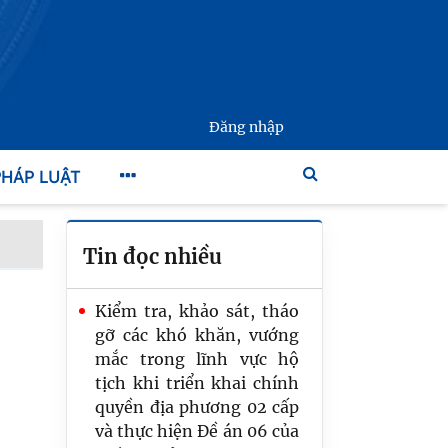
Đăng nhập
PHÁP LUẬT
Tin đọc nhiều
Kiểm tra, khảo sát, tháo
gỡ các khó khăn, vướng
mắc trong lĩnh vực hộ
tịch khi triển khai chính
Hội nghị triển khai Quyết
quyền địa phương 02 cấp
định số 2696/QĐ-TTG
và thực hiện Đề án 06 của
của Thủ tướng Chính phủ